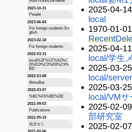
AutoTicketLinkName
2025-04-14
2023-10-31
People
local
2023-06-04
1970-01-01
For foreign students En
glish
RecentDele
2023-02-18
2025-04-11
For foreign students
2022-03-31
local/学
local%2F%CF%A2%C
D%ED%C0%E8%C9%
2025-03-25
BD
local/serve
2022-03-08
MenuBar
2025-03-25
2022-03-07
local/
%BC%F5%BE%DE
2021-09-03
2025-02-09
Publications
部研究室
2021-05-19
2025-02-07
自主ゼミ
2021-02-06