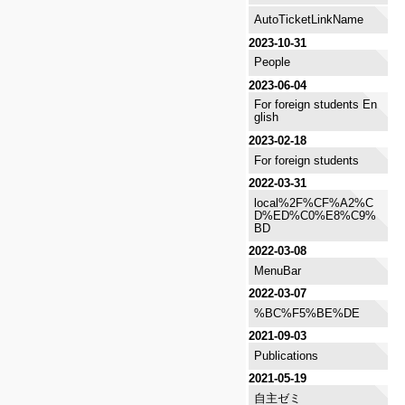
AutoTicketLinkName
2023-10-31
People
2023-06-04
For foreign students En
glish
2023-02-18
For foreign students
2022-03-31
local%2F%CF%A2%C
D%ED%C0%E8%C9%
BD
2022-03-08
MenuBar
2022-03-07
%BC%F5%BE%DE
2021-09-03
Publications
2021-05-19
自主ゼミ