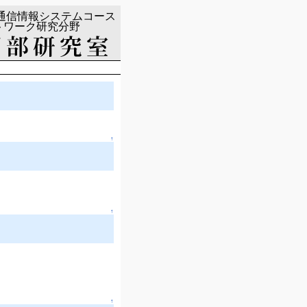
↑
↑
↑