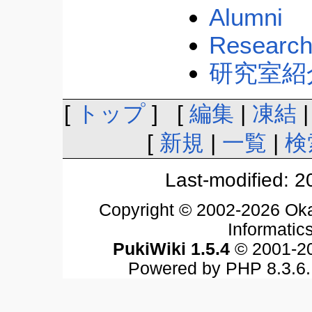
Alumni
Researc
研究室紹
[
トップ
] [
編集
|
凍結
[
新規
|
一覧
|
検
Last-modified: 
Copyright © 2002-2026 Oka
Informatics
PukiWiki 1.5.4
© 2001-2
Powered by PHP 8.3.6. 