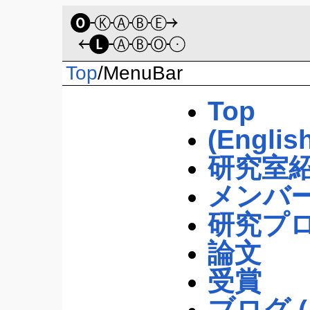
Top
/
MenuBar
Top
(Englis
研究室
メンバ
研究プ
論文
受賞
ブログ 