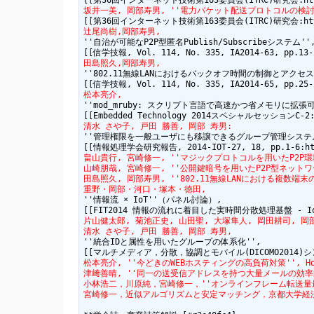
坂井一美, 岡部寿男, ''電力パケット配送プロトコルの検討
辻尾尚樹,岡部寿男,
''自治が可能なP2P型匿名Publish/Subscribeシステム'',
田島照久,岡部寿男,
''802.11無線LANにおけるバックオフ時間の制御とアクセ
松本亮介,
''mod_mruby: スクリプト言語で高速かつ省メモリに拡張可
清水 さや子, 戸田 勝善, 岡部 寿男:
''管理権限を一般ユーザにも移譲できるグループ管理システム'
畠山貴行, 宮崎修一, ''マジックプロトコルを用いたP2P環境での公
山崎朋哉, 宮崎修一, ''公開鍵暗号を用いたP2P型ネットワーク麻雀将棋
田島照久, 岡部寿男, ''802.11無線LANにおける複数端末の送信
重野・岡部・河口・塚本・徳田,
''情報流 × IoT''（パネル討論）,

片山健太郎, 菊池正史, 山田聖, 大塚隼人, 岡田耕司, 
清水 さや子, 戸田 勝善, 岡部 寿男,
''統合IDと属性を用いたグループの体系化'',

松本亮介, ''今どきのWEBホスティングの高負荷対策'', Hosti
津﨑善晴, ''同一の送受信アドレスを持つ大量メールの効率的判定手法
小林浩二，川原純，宮崎修一，''オンラインフレーム転送量最大化問題
宮崎修一，近似アルゴリズムと安定マッチング，京都大学経済研