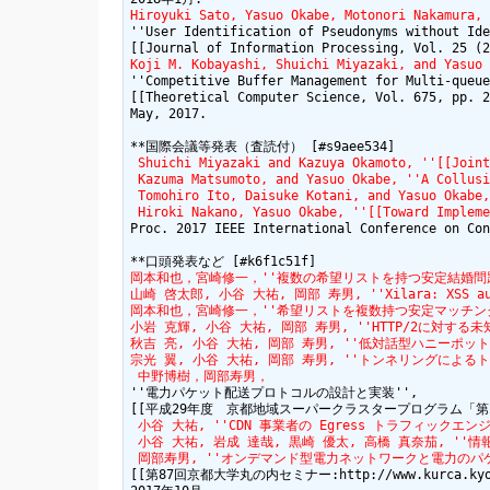
Hiroyuki Sato, Yasuo Okabe, Motonori Nakamura,
''User Identification of Pseudonyms without Ide
Koji M. Kobayashi, Shuichi Miyazaki, and Yasuo 
''Competitive Buffer Management for Multi-queue
[[Theoretical Computer Science, Vol. 675, pp. 2
May, 2017.

 Shuichi Miyazaki and Kazuya Okamoto, ''[[Joint
 Kazuma Matsumoto, and Yasuo Okabe, ''A Collusi
 Tomohiro Ito, Daisuke Kotani, and Yasuo Okabe,
 Hiroki Nakano, Yasuo Okabe, ''[[Toward Impleme
Proc. 2017 IEEE International Conference on Con
岡本和也，宮崎修一，''複数の希望リストを持つ安定結婚問題''
山崎 啓太郎, 小谷 大祐, 岡部 寿男, ''Xilara: XSS audItor
岡本和也，宮崎修一，''希望リストを複数持つ安定マッチング問題'', [[情処研報
小岩 克輝, 小谷 大祐, 岡部 寿男, ''HTTP/2に対する未知の攻撃
秋吉 亮, 小谷 大祐, 岡部 寿男, ''低対話型ハニーポットとダークネ
宗光 翼, 小谷 大祐, 岡部 寿男, ''トンネリングによるトラフィックエ
 中野博樹，岡部寿男，
''電力パケット配送プロトコルの設計と実装'',

 小谷 大祐, ''CDN 事業者の Egress トラフィックエンジニア
 小谷 大祐, 岩成 達哉, 黒崎 優太, 高橋 真奈茄, ''情報科学若手
 岡部寿男, ''オンデマンド型電力ネットワークと電力のパケ
[[第87回京都大学丸の内セミナー:http://www.kurca.kyoto-