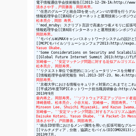
清水さや子，戸田勝善，岡部寿男,
''任意のグループと統合IDを使ったメンバの管理を行うグルー
松本亮介，岡部 寿男,
''mod_mruby: スクリプト言語で高速かつ省メモリに拡張
岡部寿男,
''モバイルWiMAXキャンパスネットワークシステムの設計と実装
Yasuo Okabe,
''Some Considerations on Security and Scalabili
宮崎修一，''安定マッチング問題に対する近似アルゴリズム''(招待講演),
松本亮介, 岡部寿男,
''リクエスト単位で仮想的にコンピュータリソースを分離する
岡部寿男,
''京都大学における情報セキュリティ対策のこれまでとこれから
[[平成25年度TOPICネットワーク担当職員研修会:http://www.cc
壷内将之, 岡部寿男, ''ソフトウェア不正アップロード者追跡のための
津崎善晴, 松本亮介, 小谷大祐, 宮崎修一, 岡部寿男, ''電子メ
Minseon Lee, Shuichi Miyazaki, and Kazuo Iw
宮崎修一, ''安定マッチング問題に対するアルゴリズム論的アプローチ''(招
Daisuke Kotani, Yasuo Okabe, ''A Packet-In Mess
清水さや子, 戸田勝善, 岡部寿男,
''統合ID管理におけるメンバ属性を用いた拡張可能なグループ
[[マルチメディア，分散，協調とモバイル(DICOMO2013)シンポジウム 8F