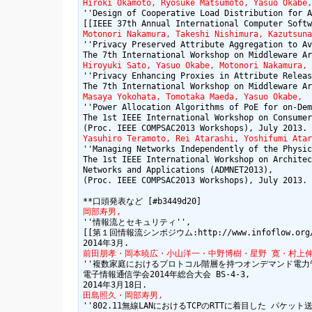
Hiroki Okamoto, Ryosuke Matsumoto, Yasuo Okabe,
''Design of Cooperative Load Distribution for A
Motonori Nakamura, Takeshi Nishimura, Kazutsuna
''Privacy Preserved Attribute Aggregation to Av
Hiroyuki Sato, Yasuo Okabe, Motonori Nakamura, 
''Privacy Enhancing Proxies in Attribute Releas
Masaya Yokohata, Tomotaka Maeda, Yasuo Okabe,
''Power Allocation Algorithms of PoE for on-Dem
The 1st IEEE International Workshop on Consumer
Yasuhiro Teramoto, Rei Atarashi, Yoshifumi Atar
''Managing Networks Independently of the Physic
The 1st IEEE International Workshop on Architec
Networks and Applications (ADMNET2013),

(Proc. IEEE COMPSAC2013 Workshops), July 2013.

岡部寿男,
''情報流とセキュリティ'',

[[第１回情報流シンポジウム:http://www.infoflow.org/act
前田朋孝・岡本暁広・小山洋一・中野博樹・星野 寛・村上
''複数家庭におけるプロトコル階層を持つオンデマンド電力管
電子情報通信学会2014年総合大会 BS-4-3,

田島照久・岡部寿男,
''802.11無線LANにおけるTCPのRTTに着目した パケッ