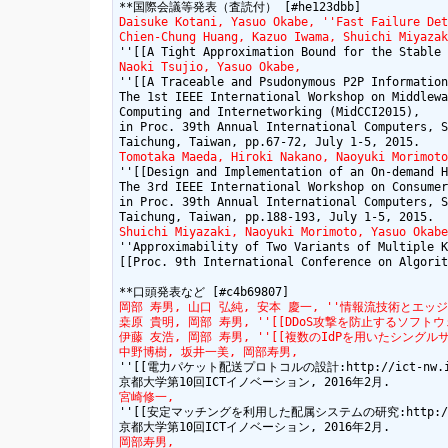
Daisuke Kotani, Yasuo Okabe, ''Fast Failure Det
Chien-Chung Huang, Kazuo Iwama, Shuichi Miyazak
Naoki Tsujio, Yasuo Okabe,
''[[A Traceable and Psudonymous P2P Information
The 1st IEEE International Workshop on Middlewa
Computing and Internetworking (MidCCI2015),

in Proc. 39th Annual International Computers, S
Tomotaka Maeda, Hiroki Nakano, Naoyuki Morimoto
''[[Design and Implementation of an On-demand H
The 3rd IEEE International Workshop on Consumer
in Proc. 39th Annual International Computers, S
Shuichi Miyazaki, Naoyuki Morimoto, Yasuo Okabe
''Approximability of Two Variants of Multiple K
[[Proc. 9th International Conference on Algorit
岡部 寿男, 山口 弘純, 安本 慶一, ''情報流技術とエッジコンピューティ
桒原 貴明, 岡部 寿男, ''[[DDoS攻撃を防止するソフトウェアルータ
伊藤 友浩, 岡部 寿男, ''[[複数のIdPを用いたシングルサインオンの
中野博樹, 坂井一美, 岡部寿男,
''[[電力パケット配送プロトコルの設計:http://ict-nw.i.kyoto
宮崎修一,
''[[安定マッチングを利用した配属システムの研究:http://ict-nw.i
岡部寿男,