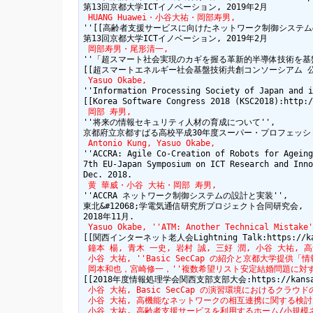
 HUANG Huawei・小谷大祐・岡部寿男,
''[[高齢者支援サービスに向けたネットワーク制御システムの実装:http://
 岡部寿男・尾形清一,
''「超スマート社会実現のカギを握る革新的半導体技術を基
 Yasuo Okabe,
''Information Processing Society of Japan and i
 岡部 寿男,
''将来の情報セキュリティ人材の育成について'',

 Antonio Kung, Yasuo Okabe,
''ACCRA: Agile Co-Creation of Robots for Ageing'
7th EU-Japan Symposium on ICT Research and Inno
 黄 華威・小谷 大祐・岡部 寿男,
''ACCRA ネットワーク制御システムの設計と実装'',

東北&#12068;学電気通信研究所プロジェクト合同研究会,

 Yasuo Okabe, ''ATM: Another Technical Mistake'
 鐘本 楊, 青木 一史, 岩村 誠, 三好 潤, 小谷 大祐, 高倉 
 小谷 大祐, ''Basic SecCap の紹介と京都大学
 岡本和也，宮崎修一，''複数希望リスト安定結婚問題に対す
 小谷 大祐, Basic SecCap の演習環境におけるクラウドの活用
 小谷 大祐, 高機能なネットワークの相互連携に関する検討, RIC
 小谷 大祐, 高齢者支援サービスを利用するホーム/小規模ネット