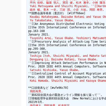
 坪内 佑樹, 脇坂 朝人, 濱田 健, 松木 雅幸, 小林 隆浩, 阿部
 Yuki Matsuyama and Shuichi Miyazaki, ''[[Hardn
 鐘本 楊, 青木 一史, 三好 潤, 小谷 大祐, 岡部 寿男, ''[
 Koudai Hatakeyama, Daisuke Kotani and Yasuo Ok
 Yu Takabatake, Yasuo Okabe,
''[[An Anonymous Distributed Electronic Voting 
[[the 35th International Conference on Informat
pp.163-168

 Tsuyoshi Arai, Yasuo Okabe, Yoshinori Matsumot
''[[Precursory Analysis of Attack-Log Time Seri
[[the 35th International Conference on Informat
pp.295-300,

 Toshiya Itoh, Shuichi Miyazaki, and Makoto Sat
 Dongyang Li, Daisuke Kotani, Yasuo Okabe,
''[[Improving Attack Detection Performance in N
 Satsuki Nishioka, Yasuo Okabe,
''[[Centralized Control of Account Migration at
 Koki Hamada, Shuichi Miyazaki and Kazuya Okamo
 岡部寿男,
''第82回全国大会の緊急オンライン開催を振り返って'',

[[情報処理学会第83回全国大会 《New Normalにおける学会活動在り方
 寺田健太，岡部寿男，松本悦宜，