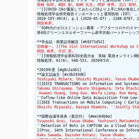
尾崎 拓郎, 嶋田 創, 柏崎 礼生, 岡部 寿男, 北口 善明,
''[[COVID-19が蔓延してみたらCIOより上手にDXが進化した件:htt
情報処理学会研究報告インターネットと運用技術（IOT） ,

岡部寿男,
''5G時代のゼロエミッション農業 ～アフターコロナのスマー
第4回グリーンエネルギーファーム産学共創パートナーシップ（GE
宮崎修一, [[The 31st International Workshop on 
岡部 寿男, 中沢 実,
''[[情報処理学会第82回全国大会　実録 緊急オンライン開催:http:/
情報処理, 61(6), 548-551, 2020年5月. 

*2019年度 [#g8c2a3b1]

Yoshiyuki Mihara, Shuichi Miyazaki, Yasuo Okabe
Takumu Shirayama, Takuto Shigemura, Yota Otachi
 Huawei Huang, Song Guo, Weifa Liang, Kun Wang,
''Coflow-like Online Data Acquisition from Low-
Shuichi Miyazaki, Kazuya Okamoto, ''Jointly Sta
Tsuyoshi Arai, Yasuo Okabe, Yoshinori Matsumoto
''Detection of Bots in CAPTCHA as a Cloud Servi
Kaku Sawada, Daisuke Kotani, Yasuo Okabe,