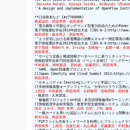
 Daisuke Kotani, Kazuya Suzuki, Hideyuki Shimon
''A design and implementation of OpenFlow Contr
横畠誠也・岡部寿男・前田朋孝
''電力横取り可能なオンデマンド型電力供給のためのPower over
前田朋孝・森本尚之・岡部寿男,
''エコ住宅における家電機器の消費エネルギー測定環境の構築'
井下貴雄・Robert W. Irving・宮崎修一・岩間一雄・永
岡部寿男,
''サービス定義と構成情報データベースに基づくネットワーク
中村素典, 崎村夏彦, 西村健, 佐藤周行, 岡部寿男,
''SAML、OpenID連携プロジェクト'',

岡部寿男,
''セキュリティe-learningコンテンツと学認について'',  
上田浩・中村素典・岡部寿男・古村隆明・曽根秀昭・西村健
・牧原功・久米原栄,

''倫倫姫プロジェクトon学認：多言語情報倫理eラーニングコ
清水 さや子，岡部 寿男，吉田 次郎，戸田 勝善，
岡本大樹，岡部寿男，
岡部寿男・上田浩・高倉弘喜・丸山満彦・佐藤慶浩・中村素