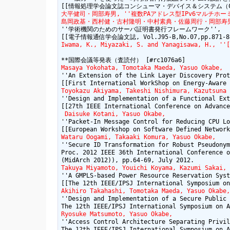
大平健司・岡部寿男, ''複数PAアドレス型IPv6マルチホーミン
島岡政基・西村健・古村隆明・中村素典・佐藤周行・岡部寿
''学術機関のためのサーバ証明書発行フレームワーク'',

Iwama, K., Miyazaki, S. and Yanagisawa, H., ''[
Masaya Yokohata, Tomotaka Maeda, Yasuo Okabe, 
''An Extension of the Link Layer Discovery Prot
Toyokazu Akiyama, Takeshi Nishimura, Kazutsuna 
''Design and Implementation of a Functional Ext
 Daisuke Kotani, Yasuo Okabe,
''Packet-In Message Control for Reducing CPU Lo
Wataru Oogami, Takaaki Komura, Yasuo Okabe,
''Secure ID Transformation for Robust Pseudonym
Proc. 2012 IEEE 36th International Conference o
Takuya Miyamoto, Youichi Koyama, Kazumi Sakai, 
''A GMPLS-based Power Resource Reservation Syst
Akihiro Takahashi, Tomotaka Maeda, Yasuo Okabe,
''Design and Implementation of a Secure Public 
Ryosuke Matsumoto, Yasuo Okabe,
''Access Control Architecture Separating Privil