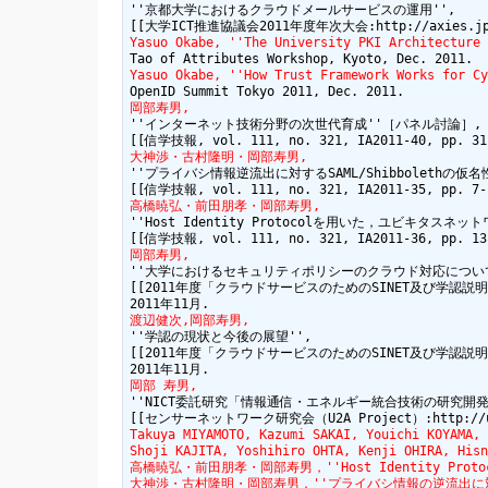
''京都大学におけるクラウドメールサービスの運用'',

Yasuo Okabe, ''The University PKI Architecture 
Yasuo Okabe, ''How Trust Framework Works for Cy
岡部寿男,
''インターネット技術分野の次世代育成''［パネル討論］,

大神渉・古村隆明・岡部寿男,
''プライバシ情報逆流出に対するSAML/Shibbolethの仮名性
高橋暁弘・前田朋孝・岡部寿男,
''Host Identity Protocolを用いた，ユビキタスネ
岡部寿男,
''大学におけるセキュリティポリシーのクラウド対応について'
[[2011年度「クラウドサービスのためのSINET及び学認説明会」:http
渡辺健次,岡部寿男,
''学認の現状と今後の展望'',

[[2011年度「クラウドサービスのためのSINET及び学認説明会」:http
岡部 寿男,
''NICT委託研究「情報通信・エネルギー統合技術の研究開発
Takuya MIYAMOTO, Kazumi SAKAI, Youichi KOYAMA, 
Shoji KAJITA, Yoshihiro OHTA, Kenji OHIRA, Hisn
高橋暁弘・前田朋孝・岡部寿男，''Host Identity Protoc
大神渉・古村隆明・岡部寿男，''プライバシ情報の逆流出に対するSAML/S