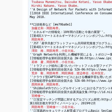
 Tsubasa Munemitsu, Daisuke Kotani, Yasuo Okabe
 Hiroki Nakano, Yasuo Okabe,
''A Design of Network for Packets with Informat
[[2018 IEEE International Conference on Consume
May 2018.

 加藤丈和・岡部寿男,
''エネルギーの情報化：10年間の活動と今後の展望'', 

 岡部寿男,
''JST「産学共創プラットフォーム共同研究推進プログラム」
 澤田　格，岡部寿男，小谷大祐,
''Graph Networkを利用した機械学習による，トポロジ
 若林　慶，岡部寿男，小谷大祐,
''トラフィック傾向に基づいたパケットフィルタ型ファイアウ
 荒井　毅，岡部寿男，岡田満雄，渡辺孝信，松本悦宜,
''クラウド型CAPTCHAサービスにおける機械学習を用いたボッ
 西岡幸来，岡部寿男,
''Shibbolethでのシングルサインオンにおけるアカウント移
 宮崎修一,
''[[安定マッチング問題に対するアルゴリズム研究:http://ict-nw.i
 岡部寿男・宮崎修一・小谷大祐,
''[[実践的セキュリティ人材育成プログラムBasic SecCap不正アクセス