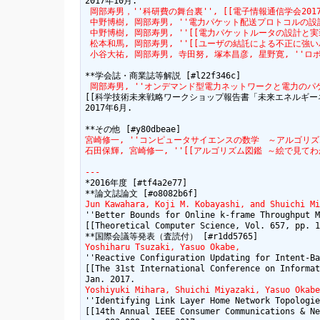
 岡部寿男，''科研費の舞台裏'', [[電子情報通信学会2017年ソサイエティ大会
 中野博樹, 岡部寿男, ''電力パケット配送プロトコルの設計と実装'', [[J
 中野博樹, 岡部寿男, ''[[電力パケットルータの設計と実装:http:/
 松本和馬, 岡部寿男, ''[[ユーザの結託による不正に強いハイブリッドP
 小谷大祐, 岡部寿男, 寺田努, 塚本昌彦, 星野寛, ''ロ
 岡部寿男, ''オンデマンド型電力ネットワークと電力のパケ
[[科学技術未来戦略ワークショップ報告書「未来エネルギーネットワークと
2017年6月.

宮崎修一, ''コンピュータサイエンスの数学　～アルゴリズム理
石田保輝, 宮崎修一, ''[[アルゴリズム図鑑 ～絵で見てわかる26のアル
---
*2016年度 [#tf4a2e77]

Jun Kawahara, Koji M. Kobayashi, and Shuichi Mi
''Better Bounds for Online k-frame Throughput M
[[Theoretical Computer Science, Vol. 657, pp. 1
Yoshiharu Tsuzaki, Yasuo Okabe,
''Reactive Configuration Updating for Intent-Ba
[[The 31st International Conference on Informat
Yoshiyuki Mihara, Shuichi Miyazaki, Yasuo Okabe
''Identifying Link Layer Home Network Topologie
[[14th Annual IEEE Consumer Communications & Ne