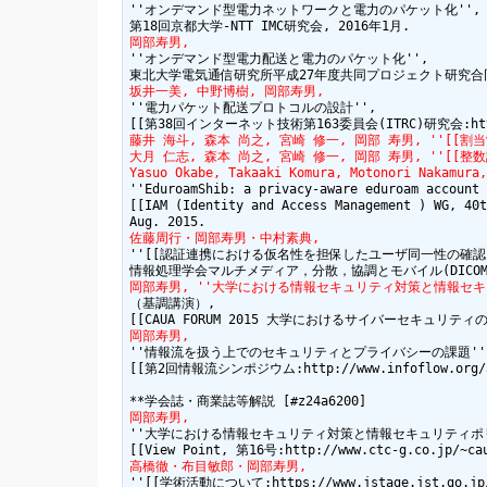
''オンデマンド型電力ネットワークと電力のパケット化'',

岡部寿男,
''オンデマンド型電力配送と電力のパケット化'',

坂井一美, 中野博樹, 岡部寿男,
''電力パケット配送プロトコルの設計'',

藤井 海斗, 森本 尚之, 宮崎 修一, 岡部 寿男, ''[[割当制約つき
大月 仁志, 森本 尚之, 宮崎 修一, 岡部 寿男, ''[[整数計画を用
Yasuo Okabe, Takaaki Komura, Motonori Nakamura,
''EduroamShib: a privacy-aware eduroam account 
[[IAM (Identity and Access Management ) WG, 40t
佐藤周行・岡部寿男・中村素典,
''[[認証連携における仮名性を担保したユーザ同一性の確認:http://
岡部寿男, ''大学における情報セキュリティ対策と情報セキ
（基調講演）,

岡部寿男,
''情報流を扱う上でのセキュリティとプライバシーの課題'',
[[第2回情報流シンポジウム:http://www.infoflow.org/act
岡部寿男,
''大学における情報セキュリティ対策と情報セキュリティポリ
高橋徹・布目敏郎・岡部寿男,
''[[学術活動について:https://www.jstage.jst.go.jp/ar