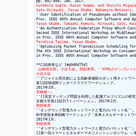
Sushmita Gupta, Kazuo Iwama, and Shuichi Miyaza
Sato Hiroyuki, Yasuo Okabe, Nakamura Motonori,
''User Identification of Pseudonyms without Ide
Yasuo Okabe, Takaaki Komura, Hiroyuki Sato, Kaz
''An Authentication Federation Proxy Which Conc
Second IEEE International Workshop on Middlewar
Teruhisa Tajima, Yasuo Okabe,
''Optimizing Packet Transmission Scheduling for
The 4th IEEE International Workshop on Consumer
in Proc. IEEE 40th Annual Computer Software and
 山崎啓太郎, 小谷大祐, 岡部寿男, ''HTMLのテンプレート復元を利用し
小谷大祐
''アジャイル型共創による高齢者補助ロボット用ネットワーク
第11回地域間インタークラウドワークショップ,

宮崎修一,
''[[安定マッチング問題を利用した配属アルゴリズムの研究:http://ic
岡部寿男
''オンデマンド型電力ネットワークと電力のパケット化'',

科学技術未来戦略ワークショップ「未来エネルギーネットワー
岡部寿男
''オンデマンド型電力ネットワークと電力のパケット化'',

[[第一回スマートエネルギーマネジメントシンポジウム ～革新的電力マネジ