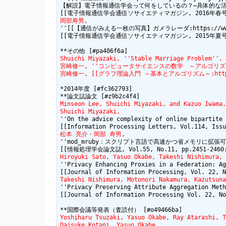
【解説】電子情報通信学会って何をしているの？―具体的な活動
岡部寿男,
''[[【通信がみえる一枚の写真】ガメラレーダ:https://www.jstag
[[電子情報通信学会通信ソサイエティマガジン, 2015年夏号(第33号）:h
Shuichi Miyazaki, ''Stable Marriage Problem'', 
宮崎修一, ''コンピュータサイエンスの数学　～アルゴリズム理
宮崎修一, [[グラフ理論入門 ～基本とアルゴリズム～:https://w
*2014年度 [#fc362793]

Minseon Lee, Shuichi Miyazaki, and Kazuo Iwama,
Shuichi Miyazaki,
''On the advice complexity of online bipartite 
松本 亮介・岡部 寿男,
''mod_mruby：スクリプト言語で高速かつ省メモリに拡張可
Hiroyuki Sato, Yasuo Okabe, Takeshi Nishimura, 
''Privacy Enhancing Proxies in a Federation: Ag
Takeshi Nishimura, Motonori Nakamura, Kazutsuna
''Privacy Preserving Attribute Aggregation Meth
[[Journal of Information Processing Vol. 22, No
Yoshiharu Tsuzaki, Yasuo Okabe, Ray Atarashi, T
Daisuke Kotani, Yasuo Okabe,