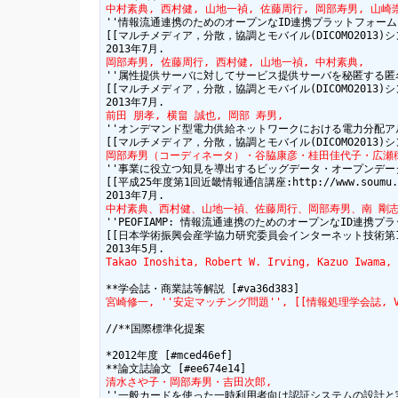
中村素典, 西村健, 山地一禎, 佐藤周行, 岡部寿男, 山崎
''情報流通連携のためのオープンなID連携プラットフォーム
[[マルチメディア，分散，協調とモバイル(DICOMO2013)シンポジウム 8F
岡部寿男, 佐藤周行, 西村健, 山地一禎, 中村素典,
''属性提供サーバに対してサービス提供サーバを秘匿する匿名
[[マルチメディア，分散，協調とモバイル(DICOMO2013)シンポジウム 8F
前田 朋孝, 横畠 誠也, 岡部 寿男,
''オンデマンド型電力供給ネットワークにおける電力分配アル
岡部寿男（コーディネータ）・谷脇康彦・桂田佳代子・広瀬
''事業に役立つ知見を導出するビッグデータ・オープンデータ
[[平成25年度第1回近畿情報通信講座:http://www.soumu.go.jp
中村素典、西村健、山地一禎、佐藤周行、岡部寿男、南 剛志
''PEOFIAMP: 情報流通連携のためのオープンなID連携
[[日本学術振興会産学協力研究委員会インターネット技術第163委員会第33回
Takao Inoshita, Robert W. Irving, Kazuo Iwama, 
宮崎修一, ''安定マッチング問題'', [[情報処理学会誌, Vol.54, No.1
//**国際標準化提案

*2012年度 [#mced46ef]

清水さや子・岡部寿男・吉田次郎,
''一般カードを使った一時利用者向け認証システムの設計と実装