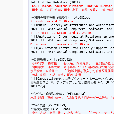
 Koki Hamada, Shuichi Miyazaki, Kazuya Okamoto,
 田中 卓, 力石 浩孝, 田中 恵子, 細見 令香, 三浦 啓輔,''[[
S. Nishioka and Y. Okabe,
''[[Mutual Secrecy of Attributes and Authorizat
T. Urimoto, D. Kotani and Y. Okabe,
''[[Analysis of Inter-regional Relationship amo
D. Kotani, T. Tanaka and Y. Okabe,
''[[QoS Network Control for Elderly Support Ser
2021 IEEE 45th Annual Computers, Software, and 
 小林雅季, 鐘本楊, 小谷大祐, 岡部寿男, ''脆弱性の概
 畠山昂大, 小谷大祐, 岡部寿男,''[[公開鍵認証における所有者検証
濱田浩気，宮崎修一，''[[地域上限を導入した研修医配属問題に対する計算
 松本 直樹, 小谷 大祐, 岡部 寿男,
''[[Capabilityモデルに基づくスマートホームデバイスのネットワーク
情報処理学会 マルチメディア，分散，協調とモバイル(DICOMO
2021年6月.

末續 鴻輝，宮崎 修一, ''編集後記「組合せゲーム理論」特集号を
*2020年度 [#sb23f8a3]

 金谷 吉成, 飯田 勝吉, 小谷 大祐, ''[[セキュリティ人材育成