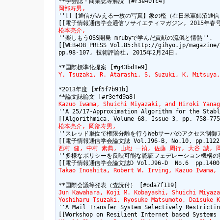
岡部寿男,
''[[【通信がみえる一枚の写真】象の檻（在日米軍姉沼通信所Wullenweb
松本亮介,
''楽しもうOSS開発 mrubyで学んだ貢献の流儀と情熱'',

[[WEB+DB PRESS Vol.85:http://gihyo.jp/magazine/
pp.98-107, 技術評論社, 2015年2月24日.

Y. Tsuzaki, R. Atarashi, S. Suzuki, K. Mitsuya,
*2013年度 [#f5f7b91b]

Kazuo Iwama, Shuichi Miyazaki, and Hiroki Yanag
''A 25/17-Approximation Algorithm for the Stabl
松本亮介, 岡部寿男,
''スレッド単位で権限分離を行うWebサーバのアクセス制御ア
西村 健, 中村 素典, 山地 一禎, 佐藤 周行, 大谷 誠, 
''多様なポリシーを反映可能な認証フェデレーション機構の実
Takao Inoshita, Robert W. Irving, Kazuo Iwama, 
Jun Kawahara, Koji M. Kobayashi, Shuichi Miyaza
Yoshiharu Tsuzaki, Ryosuke Matsumoto, Daisuke K
''A Mail Transfer System Selectively Restrictin