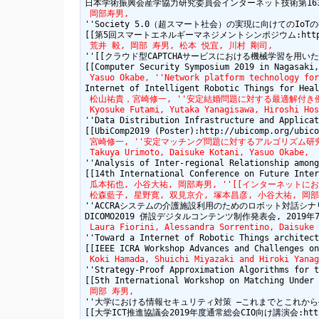
 岡部寿男,
''Society 5.0（超スマート社会）の実現に向けてのIoTの役
 荒井 毅, 岡部 寿男, 松本 悦宜, 川村 剛司,
''[[クラウド型CAPTCHAサービスにおける機械学習を用いたボットの検知
 Yasuo Okabe, ''Network platform technology for
 松山祐貴，宮崎修一, ''安定結婚問題に対する最適解付き例題生成の困難
 Kyosuke Futami, Yutaka Yanagisawa, Hiroshi Hos
''Data Distribution Infrastructure and Applicat
 宮崎修一, ''安定マッチング問題に対するアルゴリズム研究'', 
 Takuya Urimoto, Daisuke Kotani, Yasuo Okabe,
''Analysis of Inter-regional Relationship among
 瓜本拓也, 小谷大祐, 岡部寿男, ''[[インターネットにおける異な
 松森藍子, 星野寛, 双見京介, 塚本昌彦, 小谷大祐, 岡部
''ACCRAシステムの介護施設利用のためのロボット対話シナリオ
 Laura Fiorini, Alessandra Sorrentino, Daisuke 
''Toward a Internet of Robotic Things architect
 Koki Hamada, Shuichi Miyazaki and Hiroki Yanag
''Strategy-Proof Approximation Algorithms for t
 岡部 寿男,
''大学における情報セキュリティ対策 ―これまでとこれから―'