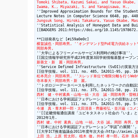
Tomoki Shibata, Kazumi Sakai, and Yasuo Okabe, 
Iwama, K., Miyazaki, S. and Yanagisawa, H.,
''Improved Approximation Bounds for the Student
Jungsuk Song, Hiroki Takakura, Yasuo Okabe, Mas
''Statistical Analysis of Honeypot Data and Bui
[[BADGERS 2011:https://doi.org/10.1145/1978672.
横畠誠也・岡部寿男, ''オンデマンド型PoE電力供給ネットワ
岡部寿男,
''大学によるフリーメールサービス利用時の検討事項'',

新善文・新　麗・岡部寿男,
''Service Defined Infrastructure (SvDI)の実
松本亮介・岡部寿男, ''スレッド単位で権限分離を行うWebサーバのアク
寺本泰大・岡部寿男・新　麗,
''トポロジーデータベースを利用したネットワークの自動設定変
西村　健・中村素典・山地一禎・大谷　誠・岡部寿男・曽根
''日本における学術認証フェデレーションとその役割および効果
今瀬　真・青木耕一郎・太田清喜・齊藤裕弘・並川巌（コメ
''[[近畿情報通信講座「ユビキタスネット社会の『いま』と『これから』
西村 健, 中村 素典, 山地 一禎, 大谷 誠, 岡部 寿男, 
''日本における学術認証フェデレーション“学認”の展開'',

上田 浩, 上原 哲太郎, 植木 徹, 外村 孝一郎, 石井 良和