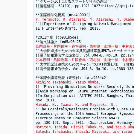
''グリーンICTによるスマートな社会の創出''

[[情報処理, 53(10), pp.1021-1027:https://ipsj.ixs
Y. Teramoto, R. Atarashi, Y. Atarashi, Y. Okabe
''[[Experience of Designing Network Management 
IETF Internet-Draft, Feb. 2013.

*2011年度 [#p931b5de]

島岡政基・片岡俊幸・谷本茂明・西村健・山地一禎・中村素
''大学間連携のための全国共同認証基盤UPKIのアーキテクチ
谷本茂明・島岡政基・片岡俊幸・西村健・山地一禎・中村素
''大学間認証連携のためのキャンパスPKI共通仕様''（研究速
[[電子情報通信学会, Vol.J94-B, No.10, pp.1383-1388:ht
Akihiro Takahashi, Yasuo Okabe,
[[''Providing Ubiquitous Networks Securely Usin
[[Asia Workshop on Future Internet Technologies
(In Conjunction with AINTEC 2011, Bangkok, Thai
Hamada, K., Iwama, K. and Miyazaki, S.,
''The Hospitals/Residents Problem with Quota Lo
Proceedings of the 19th Annual European Symposi
(Lecture Notes in Computer Science 6942)

Moriteru Ishida, Hiroki Takakura, and Yasuo Oka
Satoshi Ishibashi, Shuichi Miyazaki, and Yasuo 