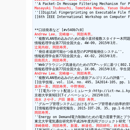
Masayuki Tsubouchi, Tomotaka Maeda, Yasuo Okabe
''[[Digital Fingerprinting on Executable File f
[[6th IEEE International Workshop on Computer F
Andrew Lee, 宮崎修一, 岡部寿男,
''複数VLAN埋め込みのための最小直径複数スタイナー木問題'
辻尾尚樹, 岡部寿男,
''発信者追跡可能かつ仮名型のP2P情報発信システム'',

田島照久, 岡部寿男,
''Webブラウジング高速化のためのTCPヘッダに基づく802.1
Andrew Lee, 宮崎修一, 岡部寿男,
''複数VLAN埋め込みのための貪欲アルゴリズムの評価'',

坂井一美, 岡部寿男, 中野博樹,
''[[電力パケット配送シミュレータ:http://ict-nw.i.kyoto-u.
清水 さや子, 戸田 勝善, 岡部 寿男,
''グループ管理システムにおけるグループ管理者の効率的管理'
岡部寿男,
''Energy on Demand電力制御のための電力需要予測とプラ
津崎善晴, 岡部寿男, 新麗, 林達也, 岡田耕司, 鈴木茂哉