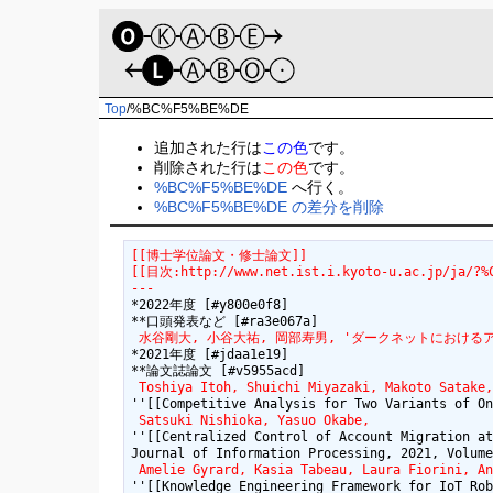
Top
/
%BC%F5%BE%DE
追加された行は
この色
です。
削除された行は
この色
です。
%BC%F5%BE%DE
へ行く。
%BC%F5%BE%DE の差分を削除
[[博士学位論文・修士論文]]
[[目次:http://www.net.ist.i.kyoto-u.ac.jp/ja/?%C
---
*2022年度 [#y800e0f8]

 水谷剛大, 小谷大祐, 岡部寿男, 'ダークネットにおけるアドレス空間規
*2021年度 [#jdaa1e19]

 Toshiya Itoh, Shuichi Miyazaki, Makoto Satake,
 Satsuki Nishioka, Yasuo Okabe, 
''[[Centralized Control of Account Migration at
 Amelie Gyrard, Kasia Tabeau, Laura Fiorini, An
''[[Knowledge Engineering Framework for IoT Rob