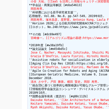
 小谷 大祐, [[IaaS を活用した情報セキュリティ演習環境の設計と実
 岡部寿男,
''科研費における若手研究者支援'',

 岡部寿男, 塚本昌彦, 星野寛, Antonio Kung, Laula Fio
''Horizon 2020による日欧共同研究開発ACCRAプロジェクト
[[ロボット, No.248:https://www.jara.jp/publicatio
 宮崎修一, [[アルゴリズム理論の基礎:https://www.morikit
*2018年度 [#w38a19fb]

 Jose C. Nacher, Masayuki Ishitsuka, Shuichi Mi
 Grazia D’Onofrio, Laura Fiorini, Hiroshi Hoshi
''Assistive robots for socialization in elderly
 Grazia D’Onofrio, Laura Fiorini, Marleen de Mu
''Agile Co-Creation for Robots and Aging (ACCRA
[[European Geriatric Medicine, Volume 9, Issue 
 清水 さや子, 戸田 勝善, 横田 賢史, 岡部 寿男,
''統合IDに基づく効率的な権限移譲が可能なグループ管理シス
[[情報処理学会論文誌コンシューマ・デバイス＆システム（CDS）,  Vol. 8, 
2018年10月.

 Daisuke Kotani, ''[[An Architecture of a Netwo
 Keitaro Yamazaki, Daisuke Kotani, Yasuo Okabe,
 Ryoh Akiyoshi, Daisuke Kotani, Yasuo Okabe, ''