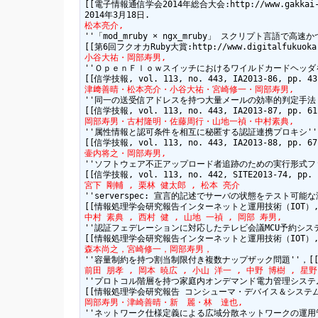
[[電子情報通信学会2014年総合大会:http://www.gakkai-web.
松本亮介,
''「mod_mruby × ngx_mruby」 スクリプト言語
小谷大祐・岡部寿男,
''ＯｐｅｎＦｌｏｗスイッチにおけるワイルドカードヘッダを考慮
津﨑善晴・松本亮介・小谷大祐・宮崎修一・岡部寿男,
''同一の送受信アドレスを持つ大量メールの効率的判定手法''
岡部寿男・古村隆明・佐藤周行・山地一禎・中村素典,
''属性情報と認可条件を相互に秘匿する認証連携プロキシ'',
壷内将之・岡部寿男,
''ソフトウェア不正アップロード者追跡のための実行形式ファ
宮下 剛輔 , 栗林 健太郎 , 松本 亮介
''serverspec: 宣言的記述でサーバの状態をテスト可能
中村 素典 , 西村 健 , 山地 一禎 , 岡部 寿男,
''認証フェデレーションに対応したテレビ会議MCU予約システムF
森本尚之，宮崎修一，岡部寿男，
前田 朋孝 , 岡本 暁広 , 小山 洋一 , 中野 博樹 , 星野
''プロトコル階層を持つ家庭内オンデマンド電力管理システム
岡部寿男・津崎善晴・新　麗・林　達也, 
''ネットワーク仕様定義による広域分散ネットワークの運用管理