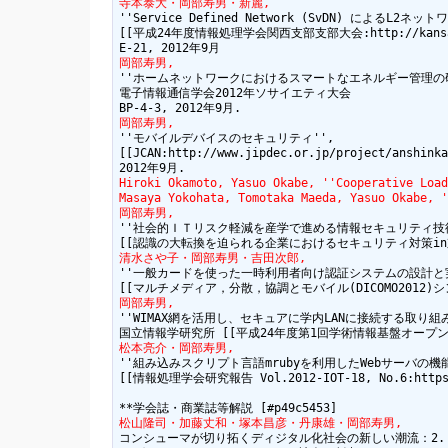
寺本泰大・岡部寿男・新麗,
''Service Defined Network (SvDN) によるL2ネッ
[[平成24年度情報処理学会関西支部支部大会:http://kansai.ipsj
岡部寿男,
''ホームネットワークにおけるスマートなエネルギー管理の研究
電子情報通信学会2012年ソサイエティ大会

岡部寿男,
''モバイルデバイスのセキュリティ'',

[[JCAN:http://www.jipdec.or.jp/project/an
Hiroki Okamoto, Yasuo Okabe, ''Cooperative Load
Masaya Yokohata, Tomotaka Maeda, Yasuo Okabe, '
岡部寿男,
''社会的ＩＴリスク軽減を産学で進める情報セキュリティ技術者・
清水さや子・岡部寿男・吉田次郎,
''一般カードを使った一時利用者向け認証システムの設計と実装
岡部寿男,
''WIMAX網を活用し、セキュアに学内LANに接続する取り組み'
松本亮介・岡部寿男,
''組み込みスクリプト言語mrubyを利用したWebサーバの機能
[[情報処理学会研究報告 Vol.2012-IOT-18, No.6:https://ip
松山隆司・加藤丈和・塚本昌彦・丹康雄・岡部寿男,
コンシューマが切り拓くディジタル化社会の新しい潮流：2. 