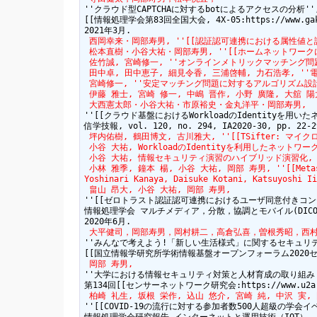
''クラウド型CAPTCHAに対するbotによるアクセスの分析'',
[[情報処理学会第83回全国大会, 4X-05:https://www.gakkai-
 松本直樹・小谷大祐・岡部寿男, ''[[ホームネットワークにおけるCapa
 佐竹誠, 宮崎修一, ''オンラインメトリックマッチング問題
 田中卓, 田中恵子, 細見令香, 三浦啓輔, 力石浩孝, ''
 宮崎修一, ''安定マッチング問題に対するアルゴリズム設計と
 伊藤 雅士, 宮崎 修一, 中嶋 晋作, 小野 廣隆, 大舘 
 大西憲太郎・小谷大祐・市原裕史・金丸洋平・岡部寿男,
''[[クラウド基盤におけるWorkloadのIdentityを用いたネッ
 坪内佑樹, 鶴田博文, 古川雅大, ''[[TSifter: マイク
 小谷 大祐, WorkloadのIdentityを利用したネットワークアク
 小谷 大祐, 情報セキュリティ演習のハイブリッド演習化, 第
 小林 雅季, 鐘本 楊, 小谷 大祐, 岡部 寿男, ''[[Met
Yoshinari Kanaya, Daisuke Kotani, Katsuyoshi Ii
 畠山 昂大, 小谷 大祐, 岡部 寿男,
''[[ゼロトラスト認証認可連携におけるユーザ同意付きコンテキスト共有:ht
情報処理学会 マルチメディア，分散，協調とモバイル(DICOMO
 大平健司，岡部寿男，岡村耕二，高倉弘喜，曽根秀昭，西村
''みんなで考えよう!「新しい生活様式」に関するセキュリティ
 岡部 寿男,
''大学における情報セキュリティ対策と人材育成の取り組み''
 柏崎 礼生, 坂根 栄作, 込山 悠介, 宮崎 純, 中沢 実,
''[[COVID-19の流行に対する参加者数500人超級の学会イベントの