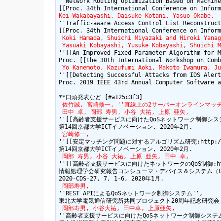
''Network Routing Optimization Based on Machine
Kei Wakabayashi, Daisuke Kotani, Yasuo Okabe,
''Traffic-aware Access Control List Reconstruct
 Koki Hamada, Shuichi Miyazaki and Hiroki Yanag
 Yasuaki Kobayashi, Yusuke Kobayashi, Shuichi M
''[[An Improved Fixed-Parameter Algorithm for M
 Yo Kanemoto, Kazufumi Aoki, Makoto Iwamura, Ju
''[[Detecting Successful Attacks from IDS Alert
Proc. 2019 IEEE 43rd Annual Computer Software a
 佐竹誠, 宮崎修一, ''直線上の2サーバーオンラインマッチング問題に対
 田中 卓, 岡部 寿男, 小谷 大祐, 上原 亜矢,
''[[高齢者支援サービスに向けたQoSネットワーク制御システムの実装:http
 宮崎修一,
''[[安定マッチング問題に対するアルゴリズム研究:http://ict-nw.i
 岡部 寿男, 小谷 大祐, 上原 亜矢, 田中 卓,
''[[高齢者支援サービスに向けたネットワークのQoS制御:https://ipsj.
情報処理学会研究報告コンシューマ・デバイス＆システム（CD
 岡部寿男,
''REST APIによるQoSネットワーク制御システム'',

 岡部寿男, 小谷大祐, 田中卓, 上原亜矢,
''高齢者支援サービスに向けたQoSネットワーク制御システムの