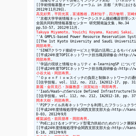
''情報セキュリティ啓発とインシデント対応''（パネルディ
[[学術情報基盤オープンフォーラム in 京都「大学におけるソーシャル
高見好男，平田光英，富浦雅雄，西村知子，四方敏明，宮崎
''京都大学学術情報ネットワークシステム接続機器管理システム「
全国共同利用情報基盤センター 研究開発論文集，No.34

Takuya Miyamoto, Youichi Koyama, Kazumi Sakai, 
''A GMPLS-based Power Resource Reservation Syst
岡部寿男,
''SINETクラウド接続サービスと学認の活用によるモバイルWi
岡部寿男,
''学認の現状と情報セキュリティ e-learningSP について'
小谷大祐・岡部寿男,
''ＯｐｅｎＦｌｏｗスイッチの負荷と制御ネットワークの通信を
新麗・金田克己・加藤雅彦・須賀祐治・岡部寿男,
''IaaS/HaaSへのService Defined Infrastructure(
岡本大樹・岡部寿男,
''P2Pファイル共有ネットワークを利用したフラッシュクラウ
[[平成24年度情報処理学会関西支部支部大会:http://kansai.ipsj
横畠誠也・前田朋孝・岡部寿男,
''PoEにおけるオンデマンド型電力供給のためのリンク層探索
[[平成24年度情報処理学会関西支部支部大会:http://kansai.ipsj