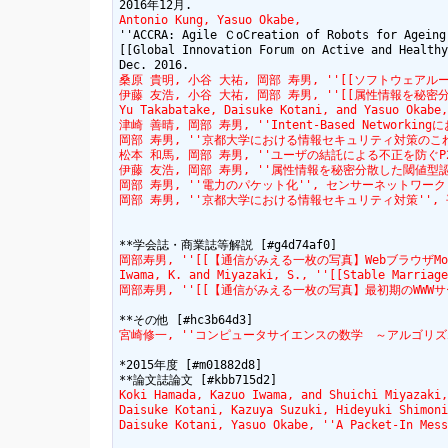
Antonio Kung, Yasuo Okabe,
''ACCRA: Agile ＣoCreation of Robots for Ageing'
[[Global Innovation Forum on Active and Healthy
桑原 貴明, 小谷 大祐, 岡部 寿男, ''[[ソフトウェアルータにおける細粒
伊藤 友浩, 小谷 大祐, 岡部 寿男, ''[[属性情報を秘密分散した閾値型認
Yu Takabatake, Daisuke Kotani, and Yasuo Okabe,
津崎 善晴, 岡部 寿男, ''Intent-Based Networkingにお
岡部 寿男, ''京都大学における情報セキュリティ対策のこれ
松本 和馬, 岡部 寿男, ''ユーザの結託による不正を防ぐP2P型MMOゲー
伊藤 友浩, 岡部 寿男, ''属性情報を秘密分散した閾値型認証システムの検
岡部 寿男, ''電力のパケット化'', センサーネットワーク(U
岡部 寿男, ''京都大学における情報セキュリティ対策'', 
岡部寿男, ''[[【通信がみえる一枚の写真】WebブラウザMosaicの
Iwama, K. and Miyazaki, S., ''[[Stable Marriage
岡部寿男, ''[[【通信がみえる一枚の写真】最初期のWWWサーバ:htt
宮崎修一, ''コンピュータサイエンスの数学　～アルゴリズム理
*2015年度 [#m01882d8]

Koki Hamada, Kazuo Iwama, and Shuichi Miyazaki,
Daisuke Kotani, Kazuya Suzuki, Hideyuki Shimoni
Daisuke Kotani, Yasuo Okabe, ''A Packet-In Mess